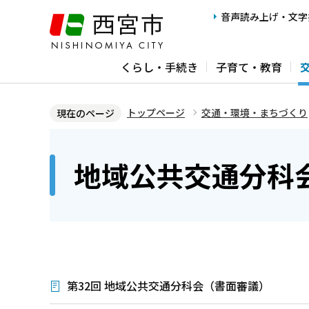
こ
音声読み上げ・文字
の
ペ
くらし・手続き
子育て・教育
ー
ジ
の
トップページ
交通・環境・まちづくり
現在のページ
先
本
頭
文
地域公共交通分科
で
こ
す
こ
か
ら
第32回 地域公共交通分科会（書面審議）