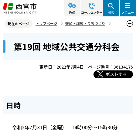
こ
の
FAQ
コールセンター
検索
メニュー
ペ
トップページ
交通・環境・まちづくり
現在のページ
ー
交通・道路
交通政策
西宮市都市交通会議
本
ジ
第19回 地域公共交通分科会
地域公共交通分科会
第19回 地域公共交通分科会
文
の
こ
先
こ
頭
更新日：2022年7月4日
ページ番号：36134175
か
で
ポストする
ら
す
日時
令和2年7月31日（金曜） 14時00分～15時30分