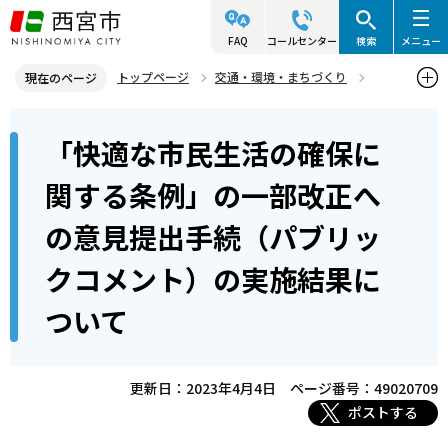
こ
の
FAQ
コールセンター
検索
メニュー
ペ
トップページ
交通・環境・まちづくり
現在のページ
ー
環境・緑化・衛生
環境計画
本
ジ
「快適な市民生活の確保に
太陽光発電設備設置の届出および廃棄時の注意事項
文
の
こ
先
「快適な市民生活の確保に関する条例」の一部改正への意見提出手続
関する条例」の一部改正へ
こ
（パブリックコメント）の実施結果について
頭
の意見提出手続（パブリッ
か
で
ら
す
クコメント）の実施結果に
ついて
更新日：2023年4月4日
ページ番号：49020709
ポストする