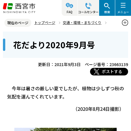
こ
の
FAQ
コールセンター
検索
メニュー
ペ
トップページ
交通・環境・まちづくり
現在のページ
ー
環境・緑化・衛生
花と緑
北山緑化植物園
花だより
本
ジ
花だより2020年9月号
花だよりバックナンバー
9月
花だより2020年9月号
文
の
こ
先
こ
頭
更新日：2021年9月3日
ページ番号：23663139
か
で
ポストする
ら
す
今年は暑さの厳しい夏でしたが、植物は少しずつ秋の
気配を運んでくれています。
（2020年8月24日撮影）