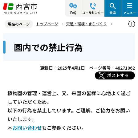
こ
の
FAQ
コールセンター
検索
メニュー
ペ
トップページ
交通・環境・まちづくり
現在のページ
ー
環境・緑化・衛生
花と緑
北山緑化植物園
本
ジ
園内での禁止行為
園内での禁止行為
文
の
こ
先
こ
頭
更新日：2025年4月1日
ページ番号：48271062
か
で
ポストする
ら
す
植物園の管理・運営上、又、来園の皆様に心地よく過ご
していただくため、
以下の行為を禁止しています。ご理解、ご協力をお願い
いたします。
＊
お問い合わせ
もご参照ください。