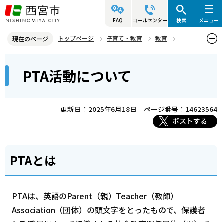
こ
の
FAQ
コールセンター
検索
メニュー
ペ
トップページ
子育て・教育
教育
現在のページ
ー
社会教育
社会教育に関する関連組織
PTA活動について
本
ジ
PTA活動について
文
の
こ
先
こ
頭
更新日：2025年6月18日
ページ番号：14623564
か
で
ポストする
ら
す
PTAとは
PTAは、英語のParent（親）Teacher（教師）
Association（団体）の頭文字をとったもので、保護者