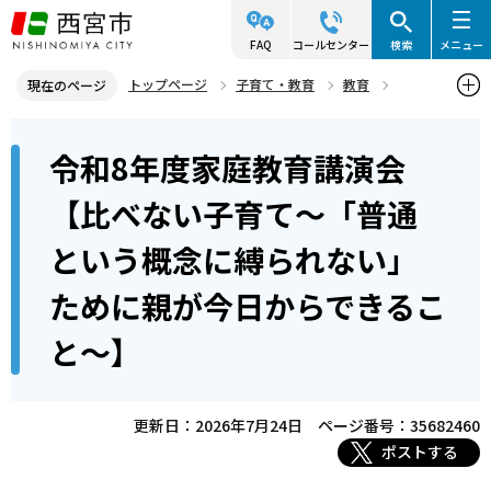
こ
の
FAQ
コールセンター
検索
メニュー
ペ
トップページ
子育て・教育
教育
現在のページ
ー
家庭教育
本
ジ
令和8年度家庭教育講演会
令和8年度家庭教育講演会【比べない子育て～「普通という概念に縛
文
の
られない」ために親が今日からできること～】
こ
先
【比べない子育て～「普通
こ
頭
という概念に縛られない」
か
で
ら
す
ために親が今日からできるこ
と～】
更新日：2026年7月24日
ページ番号：35682460
ポストする