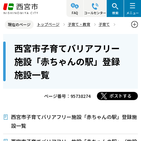
こ
の
FAQ
コールセンター
検索
メニュー
ペ
トップページ
子育て・教育
子育て
現在のページ
ー
施策情報・リンク集など
本
ジ
西宮市子育てバリアフリー
西宮市子育てバリアフリー施設「赤ちゃんの駅」登録施設一覧
文
の
こ
先
施設「赤ちゃんの駅」登録
こ
頭
施設一覧
か
で
ら
す
ポストする
ページ番号：95738274
西宮市子育てバリアフリー施設「赤ちゃんの駅」登録施
設一覧