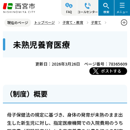
こ
の
FAQ
コールセンター
検索
メニュー
ペ
トップページ
子育て・教育
子育て
現在のページ
ー
赤ちゃんが生まれたら
各種経済的支援など
未熟児養育医療
本
ジ
未熟児養育医療
文
の
こ
先
こ
頭
更新日：2026年3月26日
ページ番号：78365609
か
で
ポストする
ら
す
（制度）概要
母子保健法の規定に基づき、身体の発育が未熟のまま出
生した新生児に対し、指定医療機関での入院費用のうち