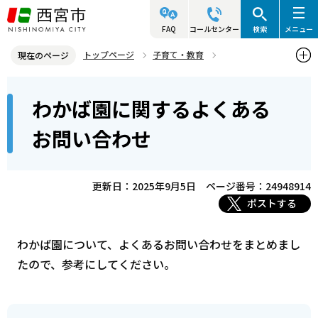
こ
の
FAQ
コールセンター
検索
メニュー
ペ
トップページ
子育て・教育
現在のページ
ー
こども未来センター
わかば園
本
ジ
わかば園に関するよくある
わかば園に関するよくあるお問い合わせ
文
の
こ
先
お問い合わせ
こ
頭
か
で
ら
更新日：2025年9月5日
ページ番号：24948914
す
ポストする
わかば園について、よくあるお問い合わせをまとめまし
たので、参考にしてください。