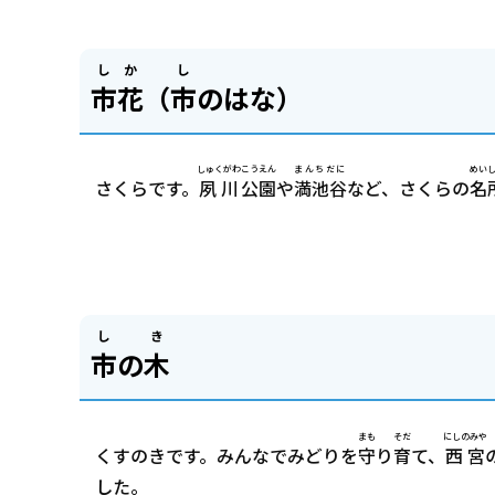
しか
し
市花
（
市
のはな）
しゅくがわ
こうえん
まんちだに
めい
さくらです。
夙川
公園
や
満池谷
など、さくらの
名
し
き
市
の
木
まも
そだ
にしのみや
くすのきです。みんなでみどりを
守
り
育
て、
西宮
した。