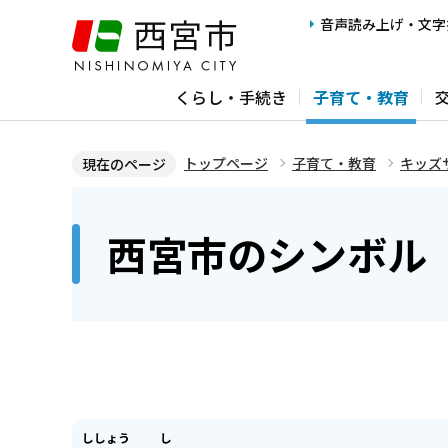
こ
音声読み上げ・文字
の
ペ
くらし・手続き
子育て・教育
ー
ジ
の
トップページ
子育て・教育
キッズ
現在のページ
先
本
頭
文
西宮市のシンボル
で
こ
す
こ
か
ら
ししょう
し