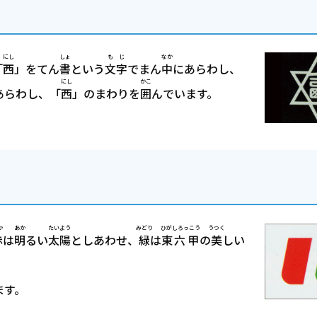
にし
しょ
もじ
なか
「
西
」をてん
書
という
文字
でまん
中
にあらわし、
にし
かこ
あらわし、「
西
」のまわりを
囲
んでいます。
か
あか
たいよう
みどり
ひがしろっこう
うつく
赤
は
明
るい
太陽
としあわせ、
緑
は
東六甲
の
美
しい
ます。