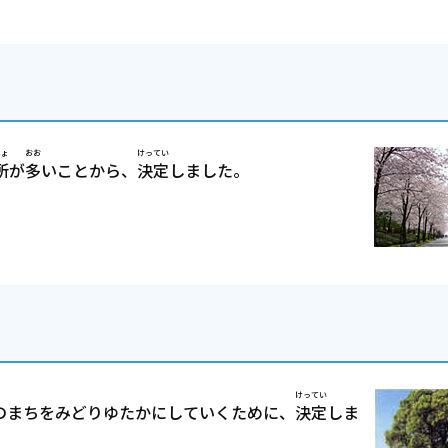
しょ
おお
けってい
所
が
多
いことから、
決定
しました。
けってい
のまちをみどりゆたかにしていくために、
決定
しま