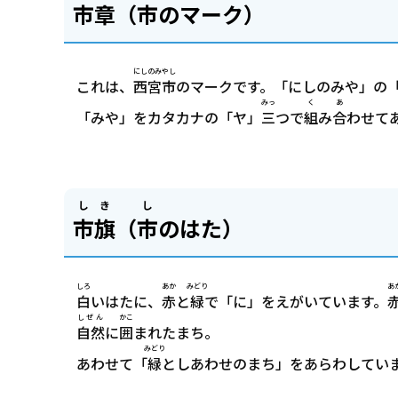
市章
（
市
のマーク）
にしのみやし
これは、
西宮市
のマークです。「にしのみや」の
みっ
く
あ
「みや」をカタカナの「ヤ」
三
つで
組
み
合
わせて
しき
し
市旗
（
市
のはた）
しろ
あか
みどり
あ
白
いはたに、
赤
と
緑
で「に」をえがいています。
しぜん
かこ
自然
に
囲
まれたまち。
みどり
あわせて「
緑
としあわせのまち」をあらわしてい