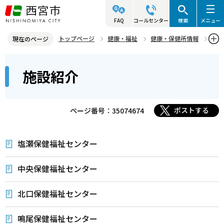
こ
の
FAQ
コールセンター
検索
メニュー
ペ
トップページ
健康・福祉
健康・保健所情報
現在のページ
ー
施設紹介
本
ジ
施設紹介
文
の
こ
先
こ
頭
ポストする
ページ番号：35074674
か
で
ら
す
塩瀬保健福祉センター
中央保健福祉センター
北口保健福祉センター
鳴尾保健福祉センター