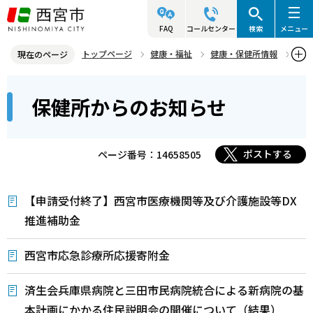
こ
の
FAQ
コールセンター
検索
メニュー
ペ
トップページ
健康・福祉
健康・保健所情報
現在のページ
ー
保健所からのお知らせ
本
ジ
保健所からのお知らせ
文
の
こ
先
こ
頭
ポストする
ページ番号：14658505
か
で
ら
す
【申請受付終了】西宮市医療機関等及び介護施設等DX
推進補助金
西宮市応急診療所応援寄附金
済生会兵庫県病院と三田市民病院統合による新病院の基
本計画にかかる住民説明会の開催について（結果）