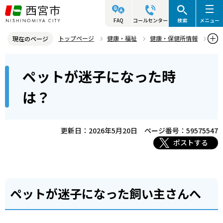
こ
の
FAQ
コールセンター
検索
メニュー
ペ
トップページ
健康・福祉
健康・保健所情報
現在のページ
ー
動物管理センター
動物の飼い主の方へ
本
ジ
ペットが迷子になった時
ペットが迷子になった時は？
文
の
こ
先
は？
こ
頭
か
で
ら
更新日：2026年5月20日
ページ番号：59575547
す
ポストする
ペットが迷子になった飼い主さんへ