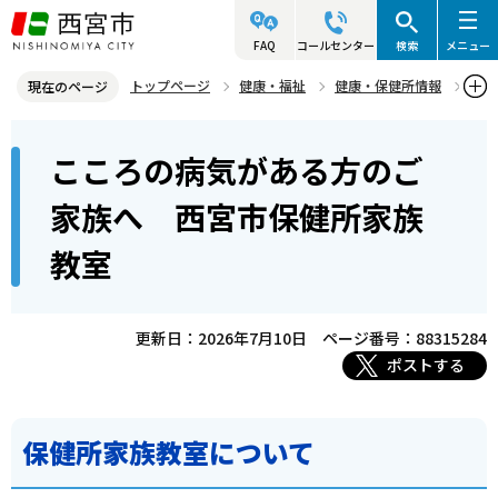
こ
の
FAQ
コールセンター
検索
メニュー
ペ
トップページ
健康・福祉
健康・保健所情報
現在のページ
ー
こころの健康
本
ジ
こころの病気がある方のご
こころの病気がある方のご家族へ 西宮市保健所家族教室
文
の
こ
先
家族へ 西宮市保健所家族
こ
頭
教室
か
で
ら
す
更新日：2026年7月10日
ページ番号：88315284
ポストする
保健所家族教室について