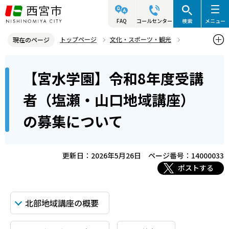
こ
の
FAQ
コールセンター
検索
メニュー
ペ
トップページ
文化・スポーツ・観光
現在のページ
ー
生涯学習
宮水学園
【宮水学園】受講申込関係
本
ジ
【宮水学園】令和8年度受講
【宮水学園】令和8年度受講者（塩瀬・山口地域講座）の募集につい
文
の
て
こ
先
者（塩瀬・山口地域講座）
こ
頭
の募集について
か
で
ら
す
更新日：2026年5月26日
ページ番号：14000033
ポストする
北部地域講座の概要