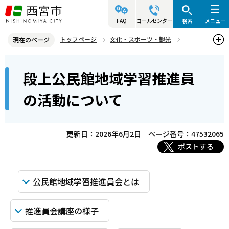
こ
の
FAQ
コールセンター
検索
メニュー
ペ
トップページ
文化・スポーツ・観光
現在のページ
ー
施設案内
公民館
公民館地域学習推進員会
本
ジ
段上公民館地域学習推進員
段上公民館地域学習推進員の活動について
文
の
こ
先
の活動について
こ
頭
か
で
ら
更新日：2026年6月2日
ページ番号：47532065
す
ポストする
公民館地域学習推進員会とは
推進員会講座の様子