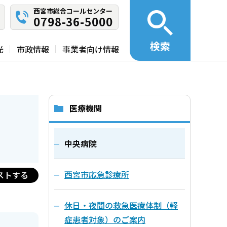
西宮市総合コールセンター
0798-36-5000
検索
光
市政情報
事業者向け情報
医療機関
中央病院
西宮市応急診療所
ストする
休日・夜間の救急医療体制（軽
症患者対象）のご案内