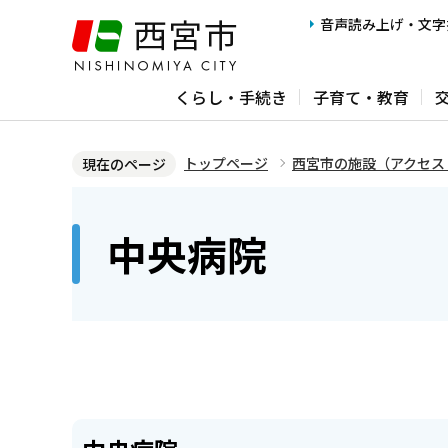
こ
音声読み上げ・文字
の
ペ
くらし・手続き
子育て・教育
ー
ジ
の
トップページ
西宮市の施設（アクセス
現在のページ
先
本
頭
文
中央病院
で
こ
す
こ
か
ら