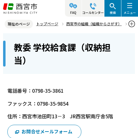
こ
の
FAQ
コールセンター
検索
メニュー
ペ
トップページ
西宮市の組織（組織からさがす）
現在のページ
ー
教育委員会
教育総括室
教委 学校給食課（収納担当）
本
ジ
教委 学校給食課（収納担
文
の
こ
先
当）
こ
頭
か
で
ら
す
電話番号：0798-35-3861
ファックス：0798-35-9854
住所：西宮市池田町13－3 JR西宮駅南庁舎5階
お問合せメールフォーム