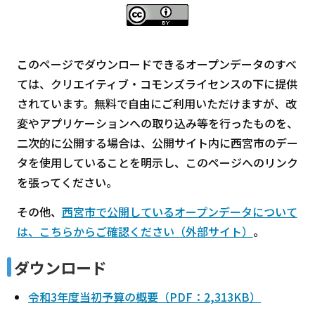
このページでダウンロードできるオープンデータのすべ
ては、クリエイティブ・コモンズライセンスの下に提供
されています。無料で自由にご利用いただけますが、改
変やアプリケーションへの取り込み等を行ったものを、
二次的に公開する場合は、公開サイト内に西宮市のデー
タを使用していることを明示し、このページへのリンク
を張ってください。
その他、
西宮市で公開しているオープンデータについて
は、こちらからご確認ください（外部サイト）
。
ダウンロード
令和3年度当初予算の概要（PDF：2,313KB）