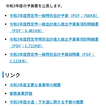
令和3年度の予算書を公表します。
令和3年度西宮市一般特別会計予算（PDF：768KB）
令和3年度西宮市一般会計歳入歳出予算事項別明細書
（PDF：6,481KB）
令和3年度西宮市特別会計歳入歳出予算事項別明細書
（PDF：1,722KB）
令和3年度西宮市一般特別会計予算説明書（PDF：
2,122KB）
リンク
令和3年度主要な事業等の概要
事務事業評価
令和3年度水道・下水道に関する予算の概要