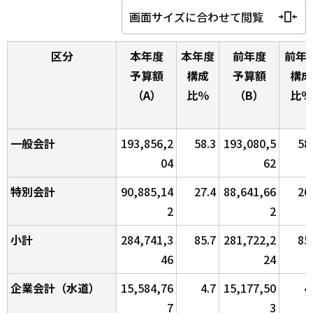
画面サイズに合わせて閲覧
区分
本年度
本年度
前年度
前年
予算額
構成
予算額
構成
（A）
比％
（B）
比％
一般会計
193,856,2
58.3
193,080,5
58
04
62
特別会計
90,885,14
27.4
88,641,66
26
2
2
小計
284,741,3
85.7
281,722,2
85
46
24
企業会計（水道）
15,584,76
4.7
15,177,50
4
7
3