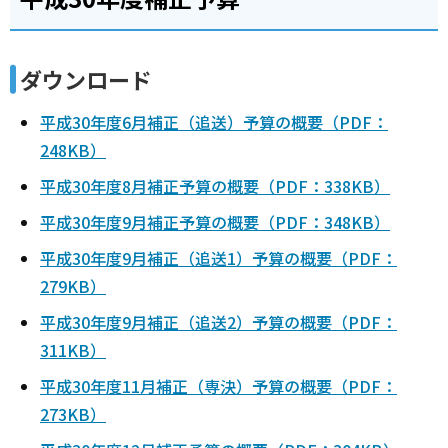
ダウンロード
平成30年度6月補正（追送）予算の概要（PDF：
248KB）
平成30年度8月補正予算の概要（PDF：338KB）
平成30年度9月補正予算の概要（PDF：348KB）
平成30年度9月補正（追送1）予算の概要（PDF：
279KB）
平成30年度9月補正（追送2）予算の概要（PDF：
311KB）
平成30年度11月補正（専決）予算の概要（PDF：
273KB）