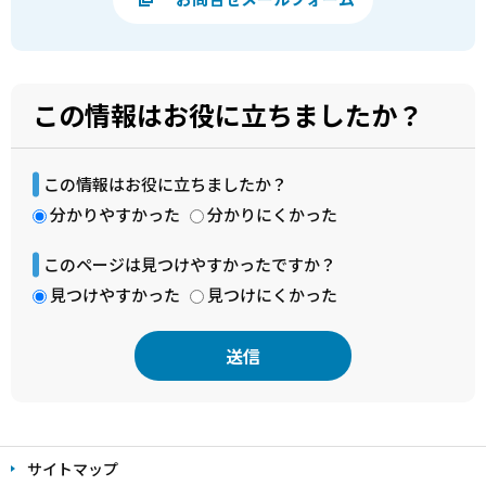
この情報はお役に立ちましたか？
この情報はお役に立ちましたか？
分かりやすかった
分かりにくかった
このページは見つけやすかったですか？
見つけやすかった
見つけにくかった
本
文
サイトマップ
こ