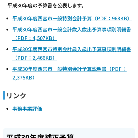
平成30年度の予算書を公表します。
平成30年度西宮市一般特別会計予算（PDF：968KB）
平成30年度西宮市一般会計歳入歳出予算事項別明細書
（PDF：4,507KB）
平成30年度西宮市特別会計歳入歳出予算事項別明細書
（PDF：2,466KB）
平成30年度西宮市一般特別会計予算説明書（PDF：
2,375KB）
リンク
事務事業評価
平成30年度補正予算