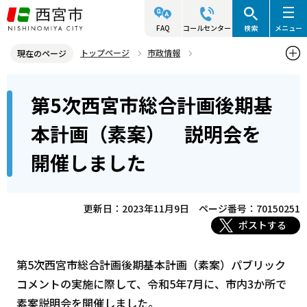
こ
の
FAQ
コールセンター
検索
メニュー
ペ
トップページ
市政情報
現在のページ
ー
総合計画と部門別計画
西宮市総合計画
第5次西宮市総合計画
本
ジ
第5次西宮市総合計画後期基
第5次西宮市総合計画後期基本計画の策定
文
の
こ
先
第5次西宮市総合計画後期基本計画（素案） 説明会を開催しました
本計画（素案） 説明会を
こ
頭
開催しました
か
で
ら
す
更新日：2023年11月9日
ページ番号：70150251
ポストする
第5次西宮市総合計画後期基本計画（素案）パブリック
コメントの実施に際して、令和5年7月に、市内3か所で
素案説明会を開催しました。