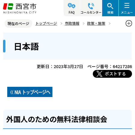
こ
の
FAQ
コールセンター
検索
メニュー
ペ
トップページ
市政情報
政策・施策
現在のページ
ー
多文化共生と国際交流
西宮市国際交流協会（外郭団体）
本
ジ
日本語
日本語
文
の
こ
先
こ
頭
更新日：2023年3月27日
ページ番号：64217286
か
で
ポストする
ら
す
外国人のための無料法律相談会