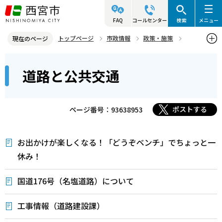
こ
の
FAQ
コールセンター
検索
メニュー
ペ
トップページ
市政情報
政策・施策
現在のページ
ー
道路と公共交通
本
ジ
道路と公共交通
文
の
こ
先
こ
頭
ポストする
ページ番号：93638953
か
で
ら
す
お出かけが楽しくなる！「どうぞベンチ」でちょっと一
休み！
国道176号（名塩道路）について
工事情報（道路建設課）