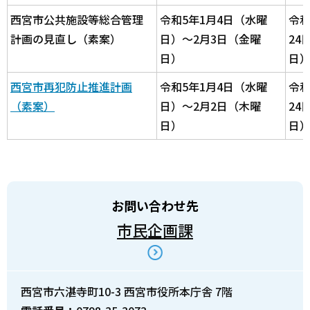
西宮市公共施設等総合管理
令和5年1月4日（水曜
令和
計画の見直し（素案）
日）～2月3日（金曜
24
日）
日
西宮市再犯防止推進計画
令和5年1月4日（水曜
令和
（素案）
日）～2月2日（木曜
24
日）
日
お問い合わせ先
市民企画課
西宮市六湛寺町10-3 西宮市役所本庁舎 7階