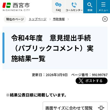
こ
の
FAQ
コールセンター
検索
メニュー
ペ
トップページ
市政情報
現在のページ
ー
参画と協働・市民活動
パブリックコメント
本
ジ
令和4年度 意見提出手続
意見提出手続（パブリックコメント）を過去に実施した案件
文
の
こ
先
令和4年度 意見提出手続（パブリックコメント）実施結果一覧
（パブリックコメント）実
こ
頭
施結果一覧
か
で
ら
す
更新日：2026年3月9日
ページ番号：99199767
ポストする
※結果公表日順に掲載しています。
画面サイズに合わせて閲覧