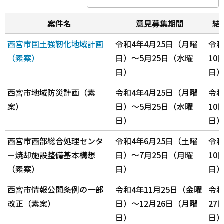
案件名
意見募集期間
結
西宮市国土強靭化地域計画
令和4年4月25日（月曜
令和
（素案）
日）～5月25日（水曜
10
日）
日
西宮市地域防災計画（素
令和4年4月25日（月曜
令和
案）
日）～5月25日（水曜
10
日）
日
西宮市西部総合処理センタ
令和4年6月25日（土曜
令和
ー焼却施設整備基本構想
日）～7月25日（月曜
10
（素案）
日）
日
西宮市情報公開条例の一部
令和4年11月25日（金曜
令和
改正（素案）
日）～12月26日（月曜
27
日）
日