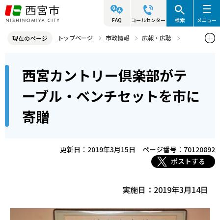
こ
の
FAQ
コールセンター
検索
メニュー
ペ
トップページ
市政情報
広報・広聴
現在のページ
ー
写真ニュース
2019年
2019年3月
本
ジ
西宮カントリー倶楽部がテ
西宮カントリー倶楽部がテーブル・ベンチセットを市に寄贈
文
の
こ
先
ーブル・ベンチセットを市に
こ
頭
寄贈
か
で
ら
す
更新日：2019年3月15日
ページ番号：70120892
ポストする
実施日：2019年3月14日