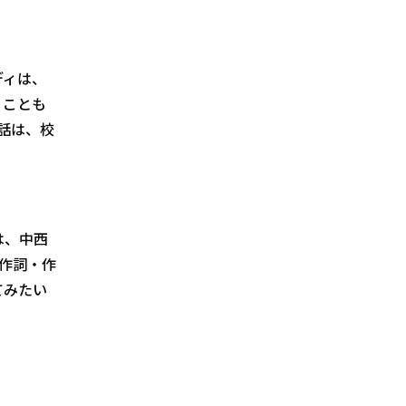
ディは、
うことも
話は、校
は、中西
作詞・作
てみたい