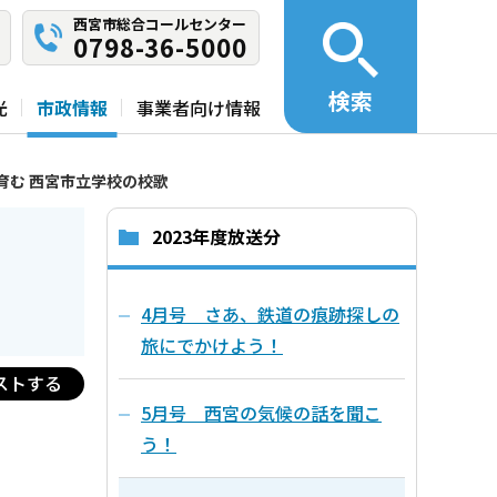
西宮市総合コールセンター
0798-36-5000
検索
光
市政情報
事業者向け情報
育む 西宮市立学校の校歌
2023年度放送分
4月号 さあ、鉄道の痕跡探しの
旅にでかけよう！
ストする
5月号 西宮の気候の話を聞こ
う！