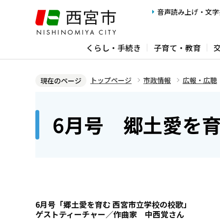
こ
音声読み上げ・文字
の
ペ
くらし・手続き
子育て・教育
ー
ジ
の
トップページ
市政情報
広報・広聴
現在のページ
先
本
頭
文
6月号 郷土愛を育
で
こ
す
こ
か
ら
6月号「郷土愛を育む 西宮市立学校の校歌」
ゲストティーチャー／作曲家 中西覚さん