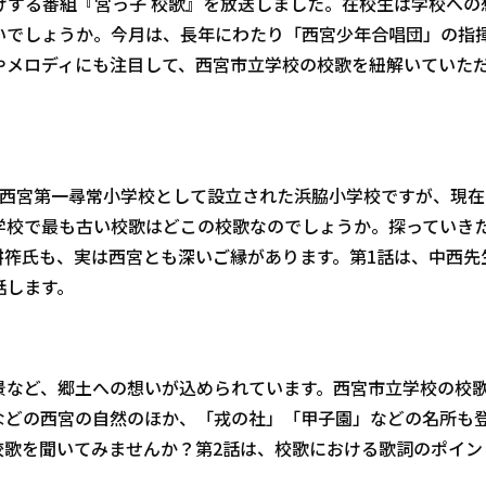
けする番組『宮っ子 校歌』を放送しました。在校生は学校への
いでしょうか。今月は、長年にわたり「西宮少年合唱団」の指
やメロディにも注目して、西宮市立学校の校歌を紐解いていた
年に西宮第一尋常小学校として設立された浜脇小学校ですが、現
学校で最も古い校歌はどこの校歌なのでしょうか。探っていき
耕筰氏も、実は西宮とも深いご縁があります。第1話は、中西先
話します。
景など、郷土への想いが込められています。西宮市立学校の校
などの西宮の自然のほか、「戎の社」「甲子園」などの名所も
校歌を聞いてみませんか？第2話は、校歌における歌詞のポイン