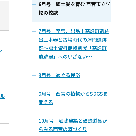
6月号 郷土愛を育む 西宮市立学
校の校歌
7月号 至宝、出品！高畑町遺跡
出土木器と古墳時代の津門遺跡
群～郷土資料館特別展「高畑町
ル
遺跡展」へのいざない～
8月号 めぐる民俗
9月号 西宮の植物からSDGSを
イル
考える
10月号 酒蔵建築と酒造道具か
らみる西宮の酒づくり