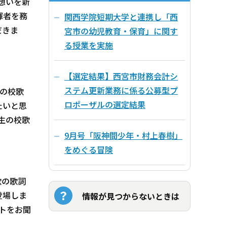
想いを新
揮者を務
関西学院短期大学と連携し「西
だきま
宮市の幼児教育・保育」に関す
る授業を実施
【選定結果】西宮市財務会計シ
ステム更新業務に係る公募型プ
在の校歌
ロポーザルの選定結果
たいと思
生の校歌
9月号「阪神間少年・村上春樹」
をめぐる冒険
歌の歌詞
登場しま
情報が見つからないときは
トをお聞