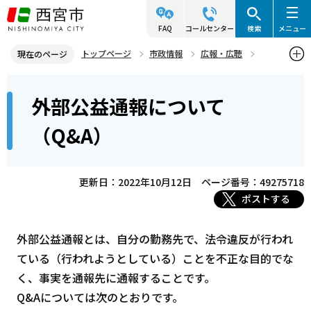
こ
の
FAQ
コールセンター
検索
メニュー
ペ
トップページ
市政情報
広報・広聴
現在のページ
ー
公益通報
外部公益通報について（Q&A）
本
ジ
外部公益通報について
文
の
こ
先
（Q&A）
こ
頭
か
で
ら
更新日：2022年10月12日
ページ番号：49275718
す
ポストする
外部公益通報とは、自分の勤務先で、法令違反が行われ
ている（行われようとしている）ことを不正な目的でな
く、事実を通報先に通報することです。
Q&Aについては次のとおりです。