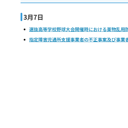
3月7日
選抜高等学校野球大会開催時における薬物乱用
指定障害児通所支援事業者の不正事案及び事業
本
文
こ
こ
ま
で