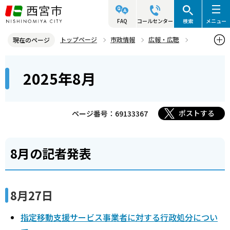
こ
の
FAQ
コールセンター
検索
メニュー
ペ
トップページ
市政情報
広報・広聴
現在のページ
ー
記者発表資料・市長記者会見
2025年
2025年8月
本
ジ
2025年8月
文
の
こ
先
こ
頭
ポストする
ページ番号：69133367
か
で
ら
す
8月の記者発表
8月27日
指定移動支援サービス事業者に対する行政処分につい