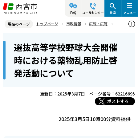
こ
の
FAQ
コールセンター
検索
メニュー
ペ
トップページ
市政情報
広報・広聴
現在のページ
ー
記者発表資料・市長記者会見
2025年
2025年3月
本
ジ
選抜高等学校野球大会開催
選抜高等学校野球大会開催時における薬物乱用防止啓発活動について
文
の
こ
先
時における薬物乱用防止啓
こ
頭
発活動について
か
で
ら
す
更新日：2025年3月7日
ページ番号：62216695
ポストする
2025年3月5日10時00分資料提供