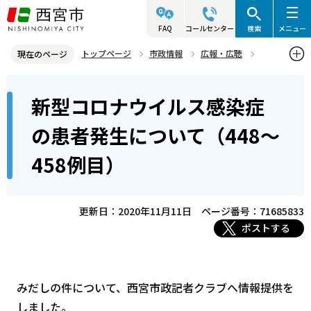
こ
の
FAQ
コールセンター
検索
メニュー
ペ
トップページ
市政情報
広報・広聴
現在のページ
ー
記者発表資料・市長記者会見
2020年
2020年11月
本
ジ
新型コロナウイルス感染症
新型コロナウイルス感染症の患者発生について（448～458例目）
文
の
こ
先
の患者発生について（448～
こ
頭
458例目）
か
で
ら
す
更新日：2020年11月11日
ページ番号：71685833
ポストする
みだしの件について、西宮市政記者クラブへ情報提供を
しました。