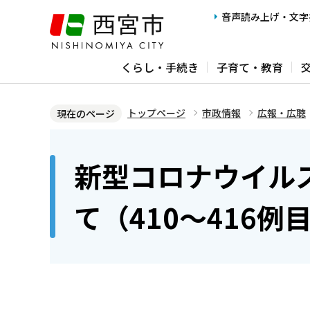
こ
音声読み上げ・文字
の
ペ
くらし・手続き
子育て・教育
ー
ジ
の
トップページ
市政情報
広報・広聴
現在のページ
先
本
頭
文
新型コロナウイル
で
こ
す
こ
て（410～416例
か
ら