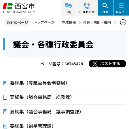
こ
の
FAQ
コールセンター
検索
メニュー
ペ
トップページ
市政情報
条例・規則・要綱
現在のページ
ー
要綱集
議会・各種行政委員会
本
ジ
議会・各種行政委員会
文
の
こ
先
こ
頭
ポストする
ページ番号：36745428
か
で
ら
す
要綱集（農業委員会事務局）
要綱集（議会事務局 総務課）
要綱集（議会事務局 議事調査課）
要綱集（選挙管理課）