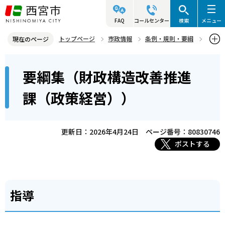
こ
の
FAQ
コールセンター
検索
メニュー
ペ
トップページ
市政情報
条例・規則・要綱
現在のページ
ー
要綱集
政策局
要綱集（財政構造改善推進課（政策経営））
本
ジ
要綱集（財政構造改善推進
文
の
こ
先
課（政策経営））
こ
頭
か
で
ら
更新日：2026年4月24日
ページ番号：80830746
す
ポストする
指導