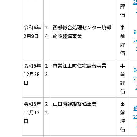
2
評
価
令和6年
2
西部総合処理センター焼却
事
2月9日
4
施設整備事業
前
2
評
価
令和5年
2
市営江上町住宅建替事業
事
12月28
3
前
2
日
評
価
令和5年
2
山口南幹線整備事業
事
11月13
2
前
2
日
評
価