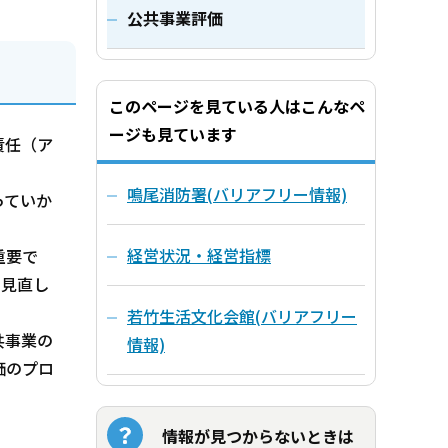
公共事業評価
このページを見ている人はこんなペ
ージも見ています
責任（ア
鳴尾消防署(バリアフリー情報)
っていか
経営状況・経営指標
重要で
し見直し
若竹生活文化会館(バリアフリー
共事業の
情報)
価のプロ
情報が見つからないときは