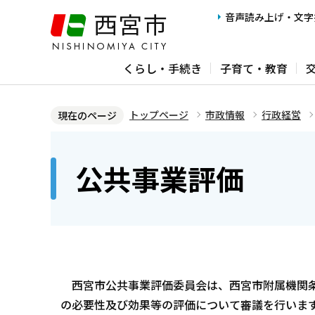
こ
音声読み上げ・文字
の
ペ
くらし・手続き
子育て・教育
ー
ジ
の
トップページ
市政情報
行政経営
現在のページ
先
本
頭
文
公共事業評価
で
こ
す
こ
か
ら
西宮市公共事業評価委員会は、西宮市附属機関条
の必要性及び効果等の評価について審議を行いま