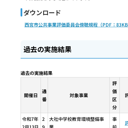
ダウンロード
西宮市公共事業評価委員会傍聴規程（PDF：83K
過去の実施結果
過去の実施結果
評
通
価
開催日
対象事業
番
区
分
令和7年
2
大社中学校教育環境整備事
事
2月13日
9
業
前