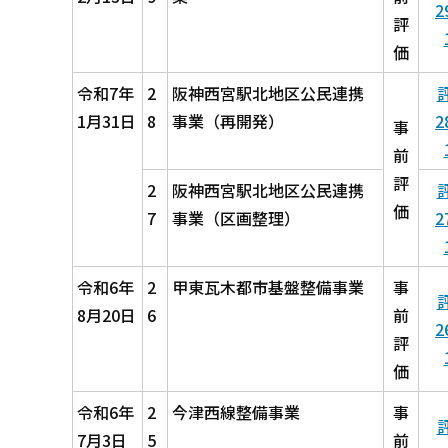
2
評
価
令和7年
2
阪神西宮駅北地区公民連携
1月31日
8
事業（再開発）
2
事
前
評
2
阪神西宮駅北地区公民連携
価
7
事業（区画整理）
2
令和6年
2
甲東瓦木都市基盤整備事業
事
8月20日
6
前
2
評
価
令和6年
2
今津西線整備事業
事
7月3日
5
前