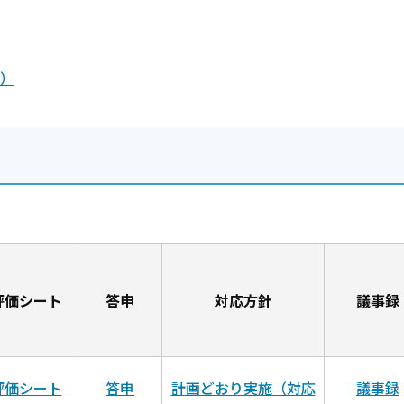
B）
評価シート
答申
対応方針
議事録
評価シート
答申
計画どおり実施（対応
議事録