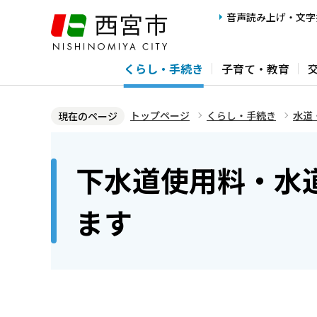
こ
音声読み上げ・文字
の
ペ
くらし・手続き
子育て・教育
ー
ジ
の
トップページ
くらし・手続き
水道
現在のページ
先
本
頭
文
下水道使用料・水
で
こ
す
こ
ます
か
ら