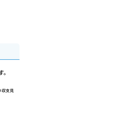
す。
り収支見