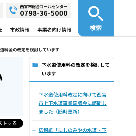
西宮市総合コールセンター
0798-36-5000
検索
光
市政情報
事業者向け情報
道料金の改定を検討しています
下水道使用料の改定を検討して
い
います
下水道使用料改定に向けて西宮
市上下水道事業審議会に諮問し
ました（随時更新）
ストする
広報紙「にしのみやの水道・下