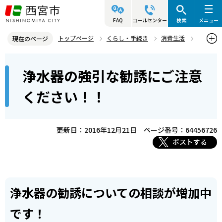
こ
の
FAQ
コールセンター
検索
メニュー
ペ
トップページ
くらし・手続き
消費生活
現在のページ
ー
くらしの注意喚起
注意喚起情報
本
ジ
浄水器の強引な勧誘にご注意
浄水器の強引な勧誘にご注意ください！！
文
の
こ
先
ください！！
こ
頭
か
で
ら
更新日：2016年12月21日
ページ番号：64456726
す
ポストする
浄水器の勧誘についての相談が増加中
です！