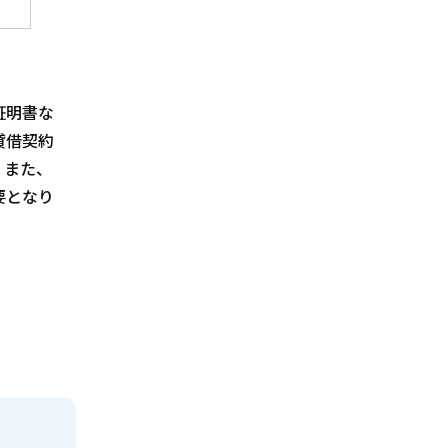
証明書な
貸借契約
。また、
要となり