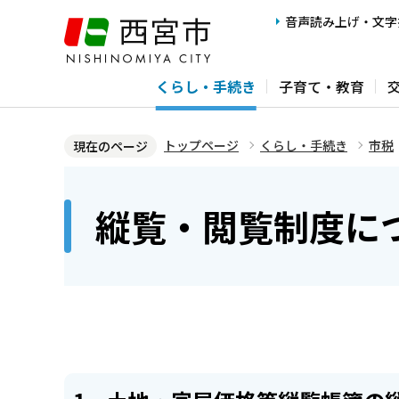
こ
音声読み上げ・文字
の
ペ
くらし・手続き
子育て・教育
ー
ジ
の
トップページ
くらし・手続き
市税
現在のページ
先
本
頭
文
縦覧・閲覧制度に
で
こ
す
こ
か
ら