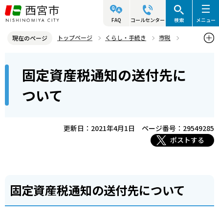
こ
の
FAQ
コールセンター
検索
メニュー
ペ
トップページ
くらし・手続き
市税
現在のページ
ー
固定資産税（土地・家屋）
固定資産税通知の送付先について
本
ジ
固定資産税通知の送付先に
文
の
こ
先
ついて
こ
頭
か
で
ら
更新日：2021年4月1日
ページ番号：29549285
す
ポストする
固定資産税通知の送付先について