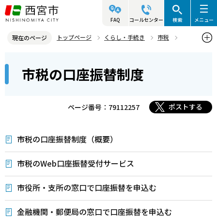
こ
の
FAQ
コールセンター
検索
メニュー
ペ
トップページ
くらし・手続き
市税
現在のページ
ー
市税の納付
市税の口座振替制度
本
ジ
市税の口座振替制度
文
の
こ
先
こ
頭
ポストする
ページ番号：79112257
か
で
ら
す
市税の口座振替制度（概要）
市税のWeb口座振替受付サービス
市役所・支所の窓口で口座振替を申込む
金融機関・郵便局の窓口で口座振替を申込む