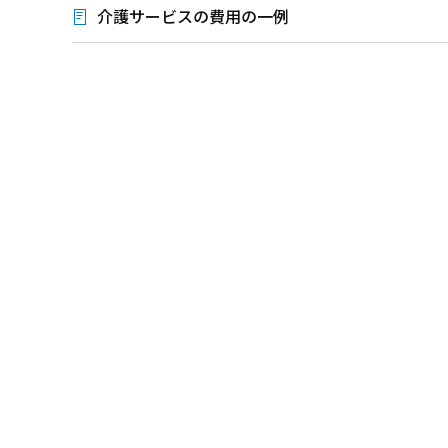
介護サービスの費用の一例
本
文
こ
こ
ま
で