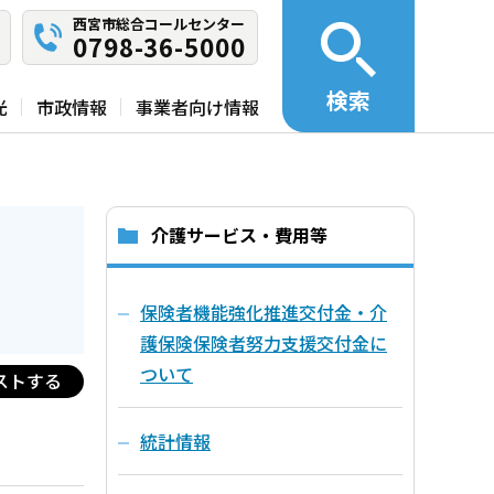
西宮市総合コールセンター
0798-36-5000
検索
光
市政情報
事業者向け情報
介護サービス・費用等
保険者機能強化推進交付金・介
護保険保険者努力支援交付金に
ついて
ストする
統計情報