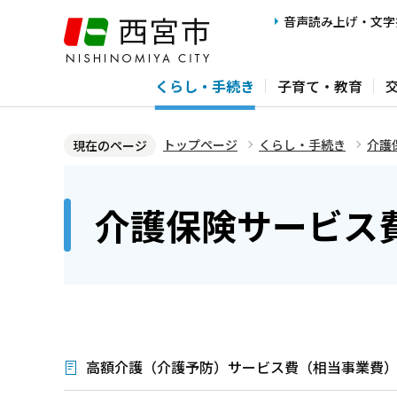
こ
音声読み上げ・文字
の
ペ
くらし・手続き
子育て・教育
ー
ジ
の
トップページ
くらし・手続き
介護
現在のページ
先
本
頭
文
介護保険サービス
で
こ
す
こ
か
ら
高額介護（介護予防）サービス費（相当事業費