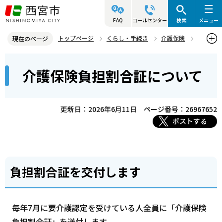
こ
の
FAQ
コールセンター
検索
メニュー
ペ
トップページ
くらし・手続き
介護保険
現在のページ
ー
介護サービス・費用等
介護保険負担割合証について
本
ジ
介護保険負担割合証について
文
の
こ
先
こ
頭
更新日：2026年6月11日
ページ番号：26967652
か
で
ポストする
ら
す
負担割合証を交付します
毎年7月に要介護認定を受けている人全員に「介護保険
負担割合証」を送付します。