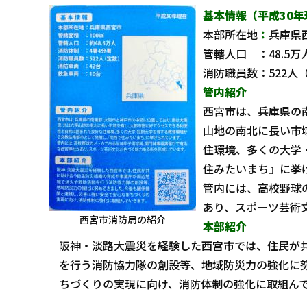
基本情報（平成30年
本部所在地
：
兵庫県
管轄人口 ：48.5
消防職員数：522人
管内紹介
西宮市は、兵庫県の
山地の南北に長い市
住環境、多くの大学
住みたいまち』に挙
管内には、高校野球
あり、スポーツ芸術
西宮市消防局の紹介
本部紹介
阪神・淡路大震災を経験した西宮市では、住民が
を行う消防協力隊の創設等、地域防災力の強化に
ちづくりの実現に向け、消防体制の強化に取組ん