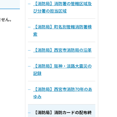
【消防局】消防署の管轄区域及
び分署の担当区域
ません。
【消防局】町名別管轄消防署検
索
【消防局】西宮市消防局の沿革
【消防局】阪神・淡路大震災の
記録
【消防局】西宮市消防70年のあ
ゆみ
【消防局】消防カードの配布終