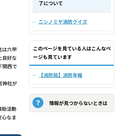
了について
ニシノミヤ消防クイズ
このページを見ている人はこんなペ
北は六甲
ージも見ています
た良好な
『関西で
【消防局】消防年報
宮神社が
情報が見つからないときは
救助活動
安心なま