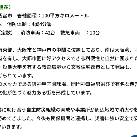
現在）
西宮市 管轄面積：100平方キロメートル
万人 消防体制：4署4分署
（定数） 消防車両：42台 救急車両 ：10台
南東部、大阪市と神戸市の中間に位置しており、南は大阪湾、
域を有し、大都市圏に好アクセスできる利便性と自然に囲まれ
・短期大学を有する教育環境から文教住宅都市として発展し、
げられています。
のメッカである阪神甲子園球場、開門神事福男選びで有名な西
文化が色づく魅力ある街を形成しています。
共に助け合う自主防災組織の育成や事業所が周辺地域で消火や
努めてきました。今後も関係機関と連携し、災害に強い安全で
でいきます。