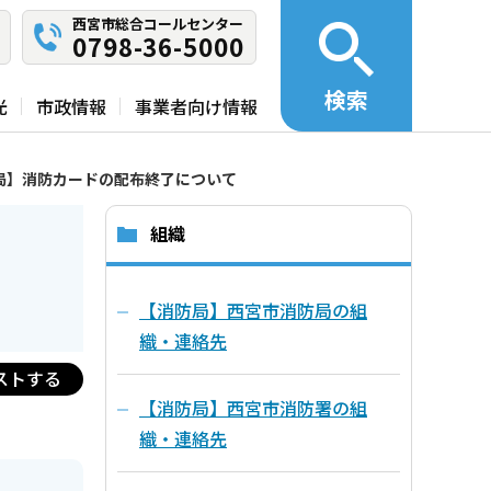
西宮市総合コールセンター
0798-36-5000
検索
光
市政情報
事業者向け情報
局】消防カードの配布終了について
組織
【消防局】西宮市消防局の組
織・連絡先
ストする
【消防局】西宮市消防署の組
織・連絡先