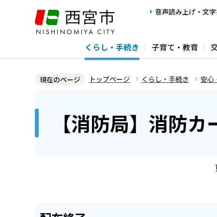
こ
音声読み上げ・文字
の
ペ
くらし・手続き
子育て・教育
ー
ジ
の
トップページ
くらし・手続き
安心
現在のページ
先
本
頭
文
【消防局】消防カ
で
こ
す
こ
か
ら