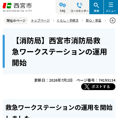
こ
の
FAQ
コールセンター
検索
メニュー
ペ
トップページ
くらし・手続き
安心・安全
現在のページ
ー
西宮市消防局
組織・統計・表彰・情報
消防局に関する情報
本
ジ
【消防局】西宮市消防局救
【消防局】西宮市消防局救急ワークステーションの運用開始
文
の
こ
先
急ワークステーションの運用
こ
頭
開始
か
で
ら
す
更新日：2026年7月2日
ページ番号：74193134
ポストする
救急ワークステーションの運用を開始