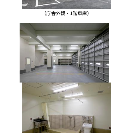
（庁舎外観・1階車庫）