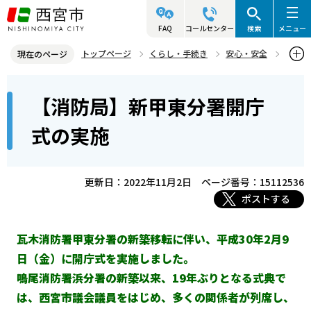
こ
の
FAQ
コールセンター
検索
メニュー
ペ
トップページ
くらし・手続き
安心・安全
現在のページ
ー
西宮市消防局
組織・統計・表彰・情報
消防局に関する情報
本
ジ
【消防局】新甲東分署開庁
【消防局】新甲東分署開庁式の実施
文
の
こ
先
式の実施
こ
頭
か
で
ら
更新日：2022年11月2日
ページ番号：15112536
す
ポストする
瓦木消防署甲東分署の新築移転に伴い、平成30年2月9
日（金）に開庁式を実施しました。
鳴尾消防署浜分署の新築以来、19年ぶりとなる式典で
は、西宮市議会議員をはじめ、多くの関係者が列席し、