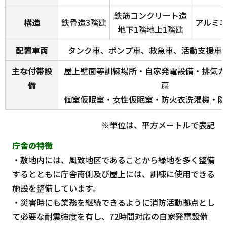
鉄筋コンクリート造
構造
鉄骨造3階建
アルミ
地下1階地上1階建
配置車両
タンク車、ポンプ車、救急車、活動支援車
主な付帯設
屋上壁面等訓練場所・自家発電設備・排気ガ
備
扇
個室仮眠室・女性仮眠室・防火衣洗濯機・防
※単位は、平方メートルで表記
庁舎の特徴
・敷地内には、風致地区であることから緑地を多く整備
するとともに庁舎南側及び屋上には、訓練に使用できる
施設を整備しています。
・災害時にも業務を継続できるように消防活動拠点とし
て必要な耐震強度を有し、72時間対応の自家発電設備