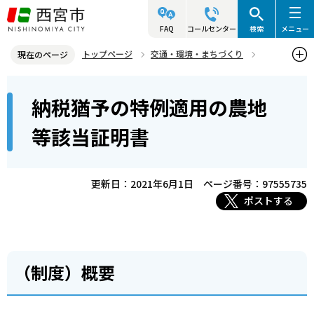
こ
の
FAQ
コールセンター
検索
メニュー
ペ
トップページ
交通・環境・まちづくり
現在のページ
ー
都市計画
都市計画に関する届出・申請
本
ジ
納税猶予の特例適用の農地
生産緑地に関する届出・申請
文
の
こ
先
納税猶予の特例適用の農地等該当証明書
等該当証明書
こ
頭
か
で
ら
更新日：2021年6月1日
ページ番号：97555735
す
ポストする
（制度）概要