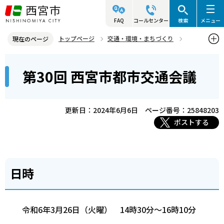
こ
の
FAQ
コールセンター
検索
メニュー
ペ
トップページ
交通・環境・まちづくり
現在のページ
ー
交通・道路
交通政策
西宮市都市交通会議
本
ジ
第30回 西宮市都市交通会議
西宮市都市交通会議（全体会議）
第30回 西宮市都市交通会議
文
の
こ
先
こ
頭
更新日：2024年6月6日
ページ番号：25848203
か
で
ポストする
ら
す
日時
令和6年3月26日（火曜） 14時30分～16時10分