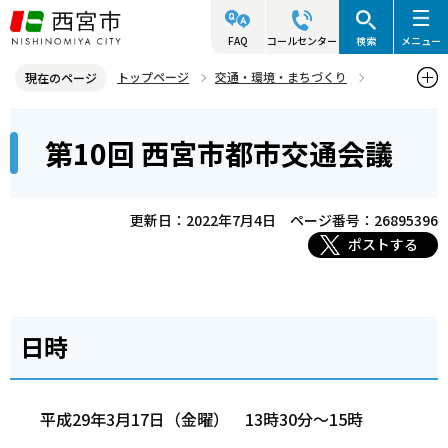
こ
の
FAQ
コールセンター
検索
メニュー
ペ
トップページ
交通・環境・まちづくり
現在のページ
ー
交通・道路
交通政策
西宮市都市交通会議
本
ジ
第10回 西宮市都市交通会議
西宮市都市交通会議（全体会議）
第10回 西宮市都市交通会議
文
の
こ
先
こ
頭
更新日：2022年7月4日
ページ番号：26895396
か
で
ポストする
ら
す
日時
平成29年3月17日（金曜） 13時30分～15時