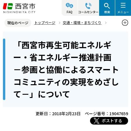
こ
の
FAQ
コールセンター
検索
メニュー
ペ
トップページ
交通・環境・まちづくり
現在のページ
ー
環境・緑化・衛生
環境計画
過去の計画
本
ジ
「西宮市再生可能エネルギ
「西宮市再生可能エネルギー・省エネルギー推進計画－参画と協働に
文
の
よるスマートコミュニティの実現をめざして－」について
こ
先
ー・省エネルギー推進計画
こ
頭
－参画と協働によるスマート
か
で
ら
す
コミュニティの実現をめざし
て－」について
更新日：2018年2月23日
ページ番号：19047659
ポストする